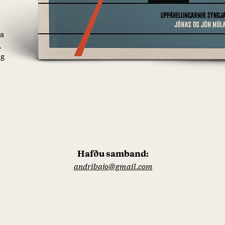
ra
,
og
Hafðu samband:
andribajo@gmail.com