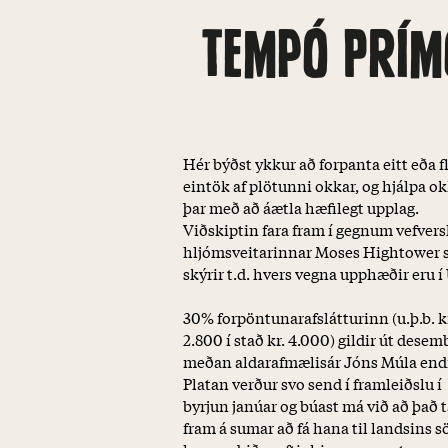
TEMPÓ PRÍM
Hér býðst ykkur að forpanta eitt eða fl
eintök af plötunni okkar, og hjálpa o
þar með að áætla hæfilegt upplag.
Viðskiptin fara fram í gegnum vefver
hljómsveitarinnar Moses Hightower
skýrir t.d. hvers vegna upphæðir eru í
30% forpöntunarafslátturinn (u.þ.b. k
2.800 í stað kr. 4.000) gildir út desem
meðan aldarafmælisár Jóns Múla endi
Platan verður svo send í framleiðslu í
byrjun janúar og búast má við að það 
fram á sumar að fá hana til landsins 