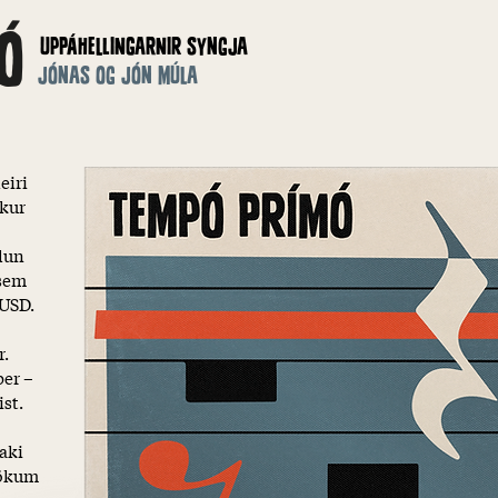
Ó
UPPÁHELLINGARNIR SYNGJA
JÓNAS OG JÓN MÚLA
eiri
kkur
slun
 sem
 USD.
r.
ber –
st.
taki
sökum