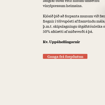
langrar biðar eftir hinum umsetnu
vínylpressum heimsins.
Kjósið þið að forpanta munum við fæ
fregnir í tölvupósti af framvindu mála
þ.m.t. skipulagningu útgáfutónleika 
50% afslætti af miðaverði á þá.
Kv. Uppáhellingarnir
Ganga frá forpöntun