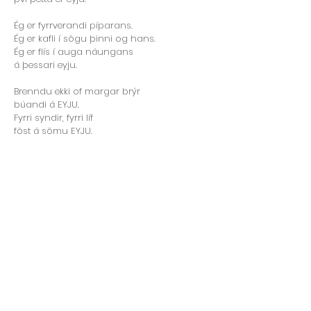
Ég er fyrrverandi píparans.
Ég er kafli í sögu þinni og hans.
Ég er flís í auga náungans
á þessari eyju.
Brenndu ekki of margar brýr
búandi á EYJU.
Fyrri syndir, fyrri líf
föst á sömu EYJU.
Ein búðarferð er meiriháttar mál
því þetta er eyja.
Þú skuldar Pétri og þú skeist á Pál
því þetta er eyja.
Ég er fyrrverandi píparans.
Ég er kafli í sögu sérhvers manns.
Ég er flís í auga náungans
á þessari eyju.
Brenndu ekki of margar brýr
búandi á EYJU.