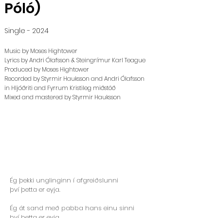
Póló)
Single - 2024
Music by Moses Hightower
Lyrics by Andri Ólafsson & Steingrímur Karl Teague
Produced by Moses Hightower
Recorded by Styrmir Hauksson and Andri Ólafsson
in Hljóðriti and Fyrrum Kristileg miðstöð
Mixed and mastered by Styrmir Hauksson
Ég þekki unglinginn í afgreiðslunni
því þetta er eyja.
Ég át sand með pabba hans einu sinni
því þetta er eyja.